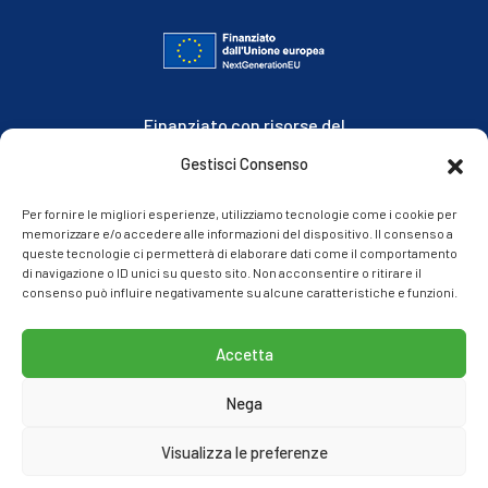
Finanziato con risorse del
Piano Nazionale di Ripresa e Resilienza
Gestisci Consenso
Missione 1, Componente 3, Investimento 4.2
Per fornire le migliori esperienze, utilizziamo tecnologie come i cookie per
memorizzare e/o accedere alle informazioni del dispositivo. Il consenso a
queste tecnologie ci permetterà di elaborare dati come il comportamento
di navigazione o ID unici su questo sito. Non acconsentire o ritirare il
consenso può influire negativamente su alcune caratteristiche e funzioni.
Accetta
© 2021 Splash Sea Park
Nega
Lungomare F. D’Anna – Balestrate (PA)
****
Visualizza le preferenze
L.B.M.B. srls – Partita Iva 06933800820