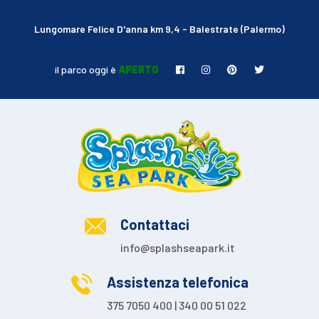
Lungomare Felice D'anna km 9,4 - Balestrate (Palermo)
il parco oggi è
APERTO
Contattaci
info@splashseapark.it
Assistenza telefonica
375 7050 400 | 340 00 51 022