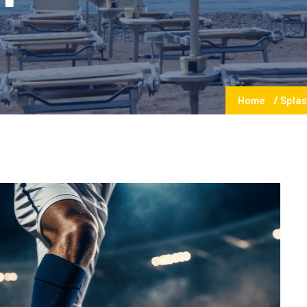
Home
Splas