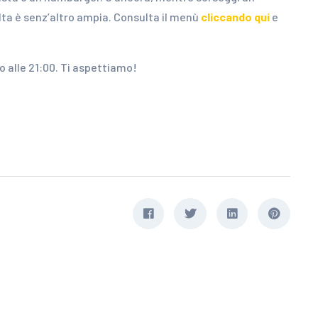
elta è senz’altro ampia. Consulta il menù
cliccando qui
e
no alle 21:00. Ti aspettiamo!