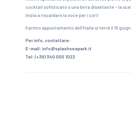
cocktail sofisticato o una birra dissetante – la sc
inizia a riscaldare la voce per i cori!
Il primo appuntamento dell’Italia si terrà il 15 giug
Per info, contattare:
E-mail: info@splashseapark.it
Tel: (+39) 340 005 1022