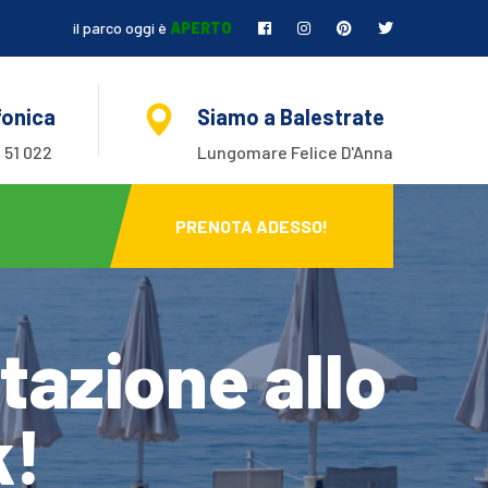
il parco oggi è
APERTO
fonica
Siamo a Balestrate
 51 022
Lungomare Felice D'Anna
PRENOTA ADESSO!
tazione allo
k!