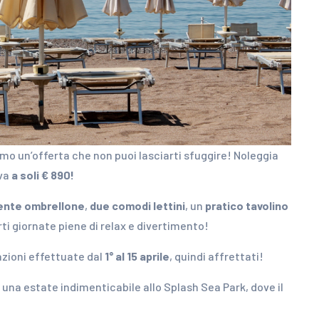
amo un’offerta che non puoi lasciarti sfuggire! Noleggia
iva
a soli € 890!
ente ombrellone
,
due comodi lettini
, un
pratico tavolino
rti giornate piene di relax e divertimento!
tazioni effettuate dal
1° al 15 aprile
, quindi affrettati!
 una estate indimenticabile allo Splash Sea Park, dove il