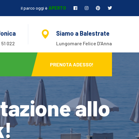
il parco oggi è
APERTO
fonica
Siamo a Balestrate
 51 022
Lungomare Felice D'Anna
PRENOTA ADESSO!
tazione allo
k!