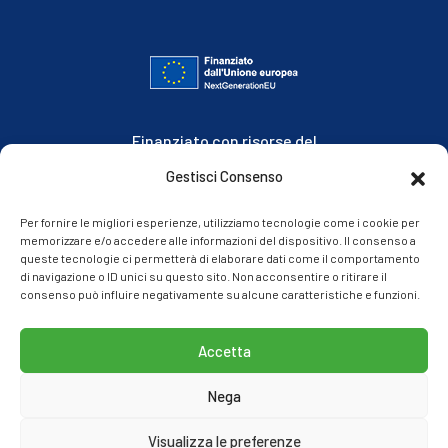
Finanziato con risorse del
Piano Nazionale di Ripresa e Resilienza
Gestisci Consenso
Missione 1, Componente 3, Investimento 4.2
Per fornire le migliori esperienze, utilizziamo tecnologie come i cookie per
memorizzare e/o accedere alle informazioni del dispositivo. Il consenso a
queste tecnologie ci permetterà di elaborare dati come il comportamento
di navigazione o ID unici su questo sito. Non acconsentire o ritirare il
consenso può influire negativamente su alcune caratteristiche e funzioni.
Accetta
© 2021 Splash Sea Park
Nega
Lungomare F. D’Anna – Balestrate (PA)
****
Visualizza le preferenze