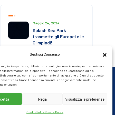
Maggio 24, 2024
Splash Sea Park
trasmette gli Europei e le
Olimpiadi!
Gestisci Consenso
le migliori esperienze, utilizziamo tecnologie come i cookie per memorizzare
 alle informazioni del dispositivo. Il consenso a queste tecnologie ci
i elaborare dati come il comportamento di navigazione o ID unici su questo
consentire o ritirare il consenso può influire negativamente su alcune
he e funzioni.
Finanziato con risorse del
cetta
Nega
Visualizza le preferenze
Piano Nazionale di Ripresa e Resilienza
Missione 1, Componente 3, Investimento 4.2
Cookie Policy
Privacy Policy