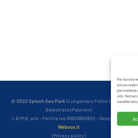
Per fornire 
e/o accedere
permetterà d
sito. Non ac
© 2022 Splash Sea Park
| Lungomare Felice D’Anna –
caratteristic
Balestrate (Palermo)
L.B.M.B. srls – Partita Iva 06933800820 – Designed by
Ac
Webvox.it
| Privacy policy |