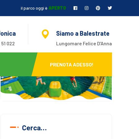
il parco oggi è
APERTO
fonica
Siamo a Balestrate
 51 022
Lungomare Felice D'Anna
PRENOTA ADESSO!
Cerca…