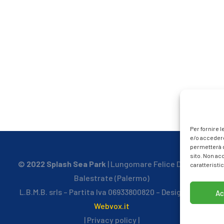
Per fornire 
e/o accedere
permetterà d
sito. Non ac
© 2022 Splash Sea Park
| Lungomare Felice D’Anna –
caratteristic
Balestrate (Palermo)
L.B.M.B. srls – Partita Iva 06933800820 – Designed by
Ac
Webvox.it
| Privacy policy |