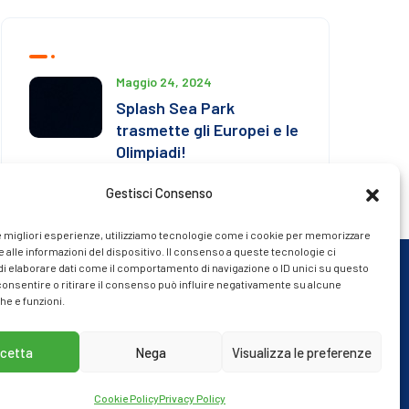
Maggio 24, 2024
Splash Sea Park
trasmette gli Europei e le
Olimpiadi!
Gestisci Consenso
le migliori esperienze, utilizziamo tecnologie come i cookie per memorizzare
 alle informazioni del dispositivo. Il consenso a queste tecnologie ci
i elaborare dati come il comportamento di navigazione o ID unici su questo
consentire o ritirare il consenso può influire negativamente su alcune
he e funzioni.
Finanziato con risorse del
cetta
Nega
Visualizza le preferenze
Piano Nazionale di Ripresa e Resilienza
Missione 1, Componente 3, Investimento 4.2
Cookie Policy
Privacy Policy