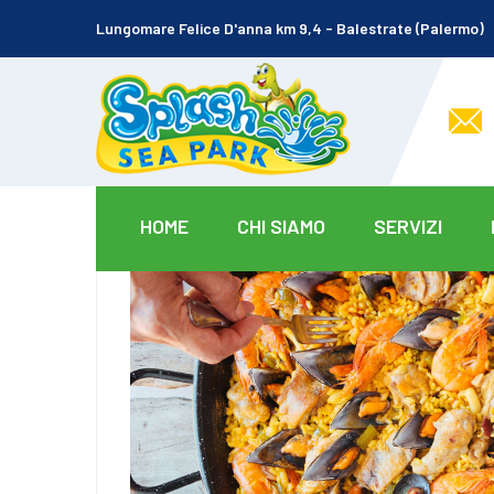
Lungomare Felice D'anna km 9,4 - Balestrate (Palermo)
HOME
CHI SIAMO
SERVIZI