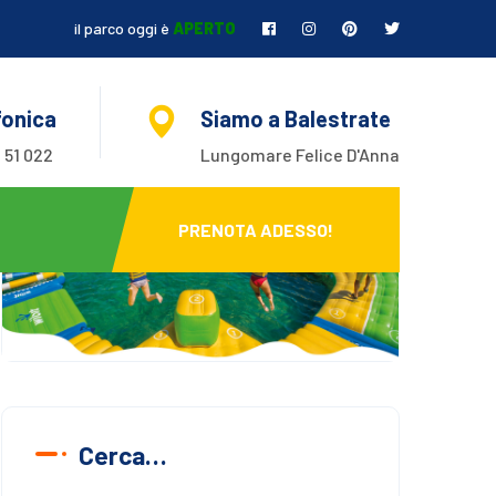
il parco oggi è
APERTO
fonica
Siamo a Balestrate
 51 022
Lungomare Felice D'Anna
PRENOTA ADESSO!
Cerca…