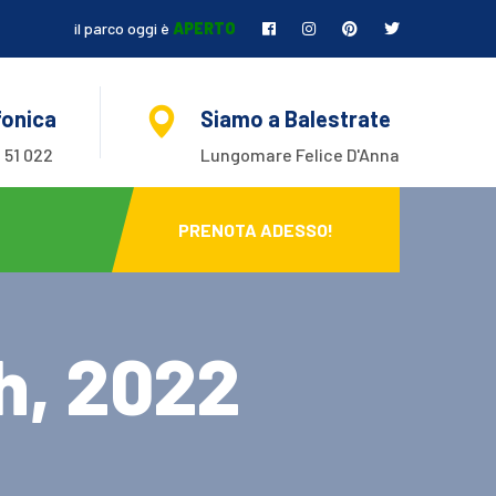
il parco oggi è
APERTO
fonica
Siamo a Balestrate
 51 022
Lungomare Felice D'Anna
PRENOTA ADESSO!
h, 2022