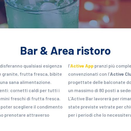
Bar & Area ristoro
oddisferanno qualsiasi esigenza
l’
Active App
pranzi più complet
e granite, frutta fresca, bibite
convenzionati con l’
Active Cl
r una sana alimentazione.
progettate delle balconate dov
nti: cornetti caldi per tutti i
un massimo di 80 posti a sede
emini freschi di frutta fresca.
L’Active Bar lavorerà per rima
r poter scegliere il condimento
state previste vetrate per ch
anno prenotare attraverso
per i periodi che lo necessite