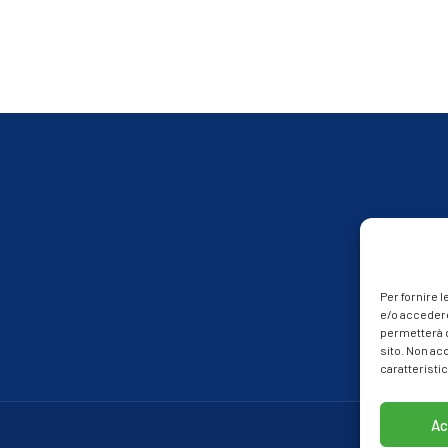
Per fornire 
e/o accedere
permetterà d
sito. Non ac
caratteristic
Ac