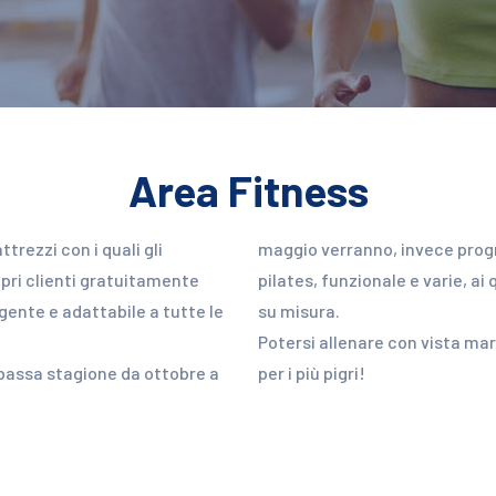
Area Fitness
ttrezzi con i quali gli
maggio verranno, invece prog
ropri clienti gratuitamente
pilates, funzionale e varie, ai
gente e adattabile a tutte le
su misura.
Potersi allenare con vista ma
 bassa stagione da ottobre a
per i più pigri!