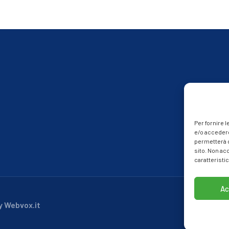
Per fornire 
e/o accedere
permetterà d
sito. Non ac
caratteristic
Ac
y Webvox.it